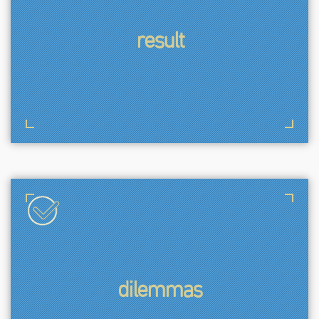
result
معضلات
dilemmas