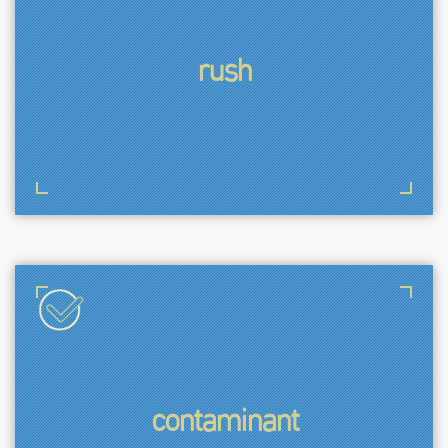
rush
مُلَوِّث
contaminant